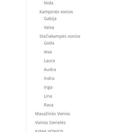
Nida
Kampinės vonios
Gabija
Vaiva
Stačiakampės vonios
Goda
Ieva
Laura
Audra
Indra
Inga
Lina
Rasa
Masažinės Vonios
Vonios Sienelės
KYMA VONIOS