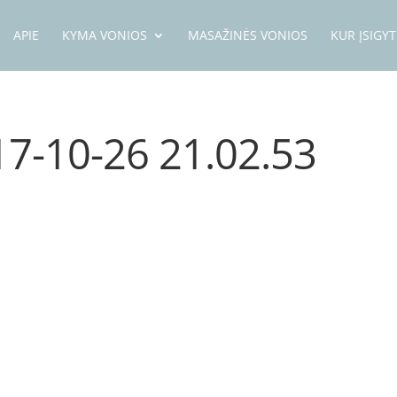
APIE
KYMA VONIOS
MASAŽINĖS VONIOS
KUR ĮSIGYT
7-10-26 21.02.53