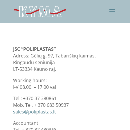
JSC “POLIPLASTAS”
Adress: Gėlių g. 97, Tabariškių kaimas,
Ringaudų seniūnija
LT-53334 Kauno raj.
Working hours:
I-V 08.00. – 17.00 val
Tel.: +370 37 380861
Mob. Tel. + 370 683 50937
sales@poliplastas.lt
Accountant
Tel. + 370 37 430368