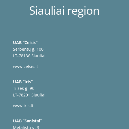
Siauliai region
UAB “Celsis”
Serbentų g. 100
LT-78136 Šiauliai
www.celsis.lt
UAB “Iris”
Tilžės g. 9C
LT-78291 Šiauliai
www.iris.lt
UAB “Sanistal”
Metalistų g. 3