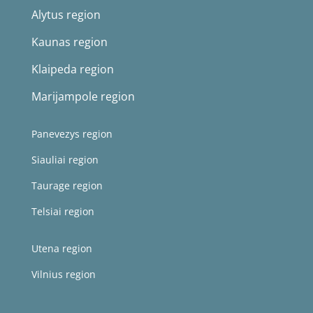
Alytus r
egion
Kaunas r
egion
Klaipeda r
egion
Marijampole r
egion
Panevezys region
S
iauliai region
Taurage region
Telsiai region
Utena region
Vilnius region