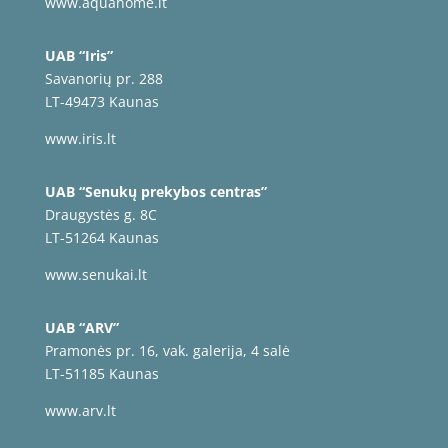
www.aquahome.lt
UAB “Iris”
Savanorių pr. 288
LT-49473 Kaunas
www.iris.lt
UAB “Senukų prekybos centras”
Draugystės g. 8C
LT-51264 Kaunas
www.senukai.lt
UAB “ARV”
Pramonės pr. 16, vak. galerija, 4 salė
LT-51185 Kaunas
www.arv.lt