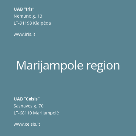
UAB “Iris”
Nemuno g. 13
LT-91198 Klaipėda
www.iris.lt
Marijampole region
UAB “Celsis”
Sasnavos g. 70
LT-68110 Marijampolė
www.celsis.lt