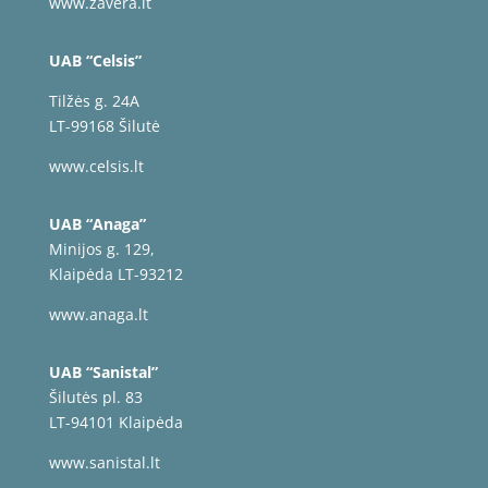
www.zavera.lt
UAB “Celsis”
Tilžės g. 24A
LT-99168 Šilutė
www.celsis.lt
UAB “Anaga”
Minijos g. 129,
Klaipėda LT-93212
www.anaga.lt
UAB “Sanistal”
Šilutės pl. 83
LT-94101 Klaipėda
www.sanistal.lt