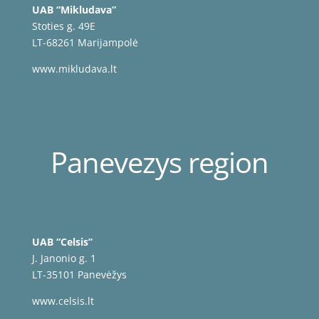
UAB “Mikludava”
Stoties g. 49E
LT-68261 Marijampolė
www.mikludava.lt
Panevezys region
UAB “Celsis”
J. Janonio g. 1
LT-35101 Panevėžys
www.celsis.lt