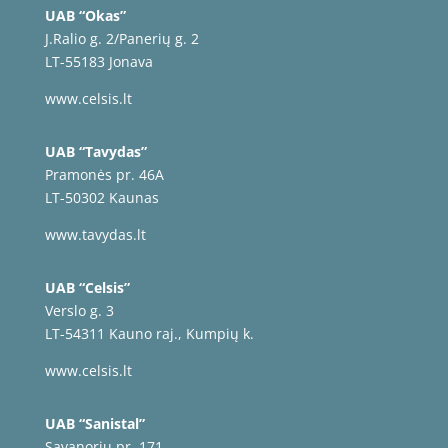
UAB “Okas”
J.Ralio g. 2/Panerių g. 2
LT-55183 Jonava
www.celsis.lt
UAB “Tavydas”
Pramonės pr. 46A
LT-50302 Kaunas
www.tavydas.lt
UAB “Celsis”
Verslo g. 3
LT-54311 Kauno raj., Kumpių k.
www.celsis.lt
UAB “Sanistal”
Savanorių pr. 171