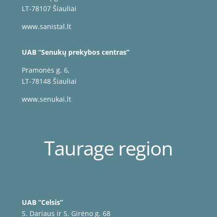
LT-78107 Šiauliai
www.sanistal.lt
UAB “Senukų prekybos centras”
Pramonės g. 6,
LT-78148 Šiauliai
www.senukai.lt
Taurage region
UAB “Celsis”
S. Dariaus ir S. Girėno g. 68